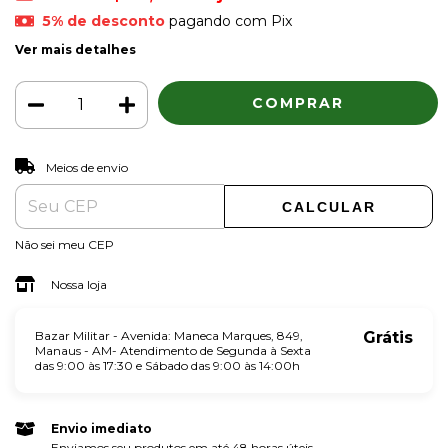
5% de desconto
pagando com Pix
Ver mais detalhes
ALTERAR CEP
Entregas para o CEP:
Meios de envio
CALCULAR
Não sei meu CEP
Nossa loja
Bazar Militar - Avenida: Maneca Marques, 849,
Grátis
Manaus - AM- Atendimento de Segunda à Sexta
das 9:00 às 17:30 e Sábado das 9:00 às 14:00h
Envio imediato
Enviamos seu produtos em até 48 horas úteis