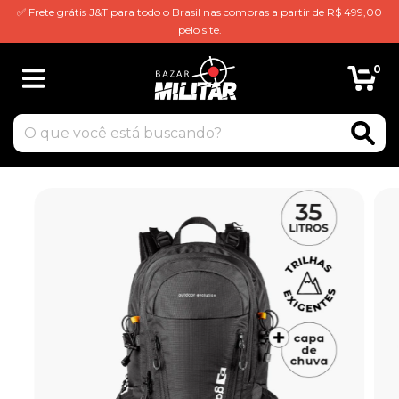
✅ Frete grátis J&T para todo o Brasil nas compras a partir de R$ 499,00
pelo site.
0