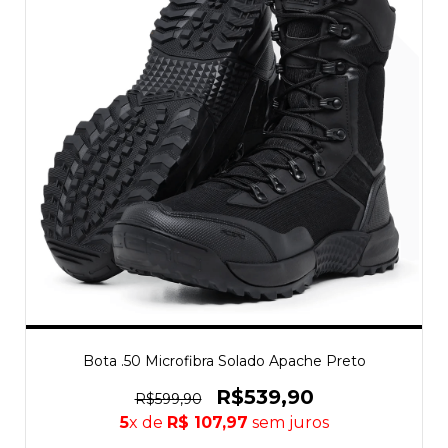
Bota .50 Microfibra Solado Apache Preto
R$539,90
R$599,90
5
x de
R$ 107,97
sem juros