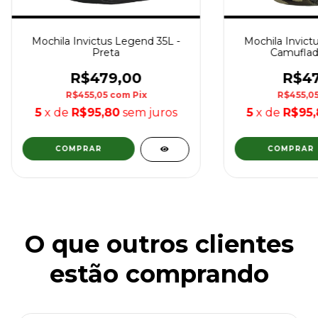
Mochila Invictus Legend 35L -
Mochila Invict
Preta
Camuflad
R$479,00
R$47
R$455,05
com
Pix
R$455,0
5
x de
R$95,80
sem juros
5
x de
R$95,
O que outros clientes
estão comprando