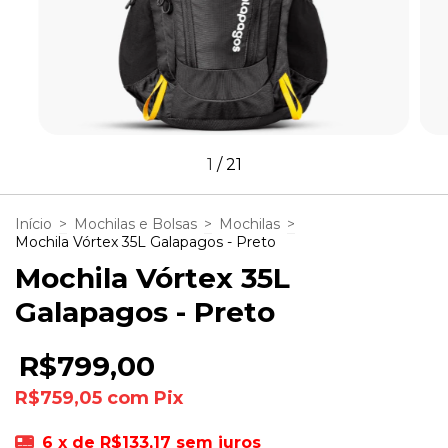
1
/
21
Início
>
Mochilas e Bolsas
>
Mochilas
>
Mochila Vórtex 35L Galapagos - Preto
Mochila Vórtex 35L
Galapagos - Preto
R$799,00
R$759,05
com
Pix
6
x de
R$133,17
sem juros