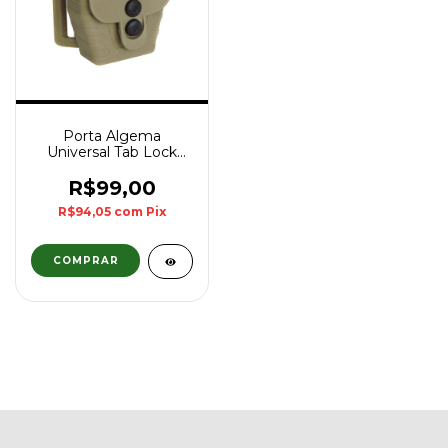
Porta Algema
Universal Tab Lock
com Passador de
Cinto Bélica - Coyote
R$99,00
R$94,05
com
Pix