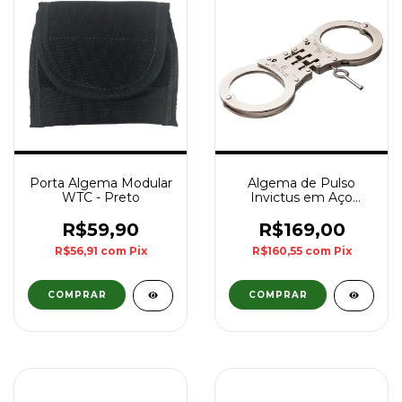
Porta Algema Modular
Algema de Pulso
WTC - Preto
Invictus em Aço
Carbono c/ Dobradiça -
Niquelada
R$59,90
R$169,00
R$56,91
com
Pix
R$160,55
com
Pix