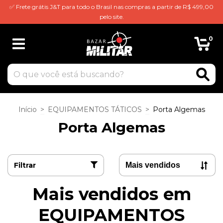
✅ Frete grátis J&T para todo o Brasil nas compras a partir de R$ 499,00
pelo site.
0
Início
>
EQUIPAMENTOS TÁTICOS
>
Porta Algemas
Porta Algemas
Filtrar
Mais vendidos em
EQUIPAMENTOS