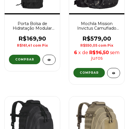
Porta Bolsa de
Mochila Mission
Hidratação Modular
Invictus Camuflado
C/Manta Térmica WTC
Multicam Black
- Preto
R$169,90
R$579,00
R$161,41
com
Pix
R$550,05
com
Pix
6
x de
R$96,50
sem
juros