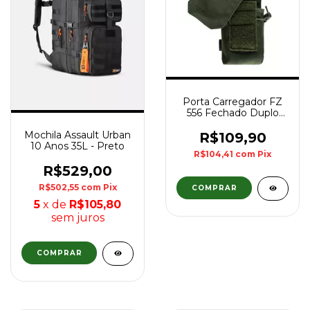
Porta Carregador FZ
556 Fechado Duplo
Modular WTC - Verde
Mochila Assault Urban
R$109,90
10 Anos 35L - Preto
R$104,41
com
Pix
R$529,00
R$502,55
com
Pix
5
x de
R$105,80
sem juros