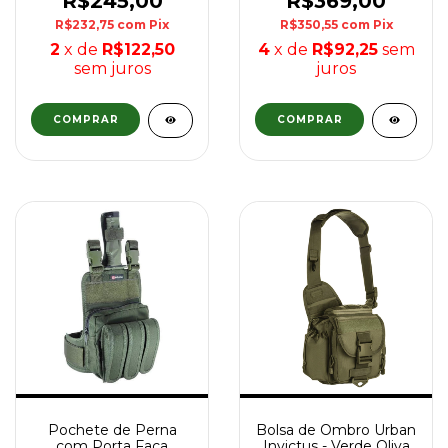
R$245,00
R$369,00
R$232,75
com
Pix
R$350,55
com
Pix
2
x de
R$122,50
4
x de
R$92,25
sem
sem juros
juros
Pochete de Perna
Bolsa de Ombro Urban
com Porta Faca
Invictus - Verde Oliva