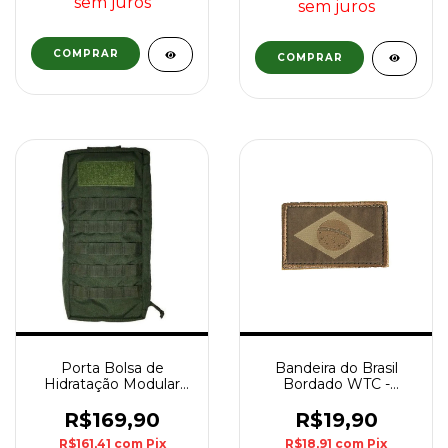
sem juros
sem juros
Porta Bolsa de
Bandeira do Brasil
Hidratação Modular
Bordado WTC -
C/Manta Térmica WTC
Marpat Coyote
- Verde Oliva
R$169,90
R$19,90
R$161,41
com
Pix
R$18,91
com
Pix