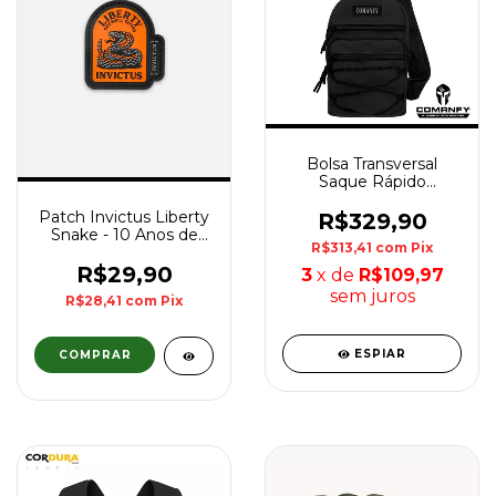
Bolsa Transversal
Saque Rápido
COMANFY® - Destro
Patch Invictus Liberty
R$329,90
Snake - 10 Anos de
R$313,41
com
Pix
Resiliência
R$29,90
3
x de
R$109,97
sem juros
R$28,41
com
Pix
ESPIAR