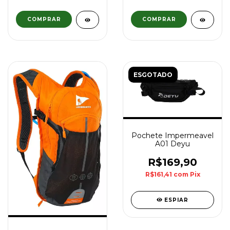
ESGOTADO
Pochete Impermeavel
A01 Deyu
R$169,90
R$161,41
com
Pix
ESPIAR