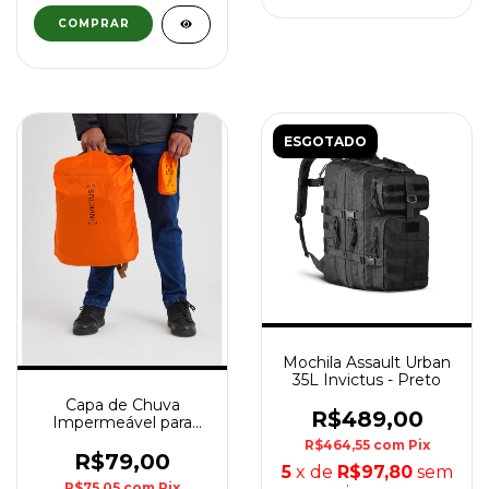
ESGOTADO
Mochila Assault Urban
35L Invictus - Preto
Capa de Chuva
R$489,00
Impermeável para
Mochila Drypack 20L a
R$464,55
com
Pix
40L Invictus - Laranja
R$79,00
5
x de
R$97,80
sem
R$75,05
com
Pix