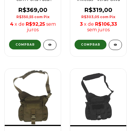
Bornal Bélica - Verde
R$369,00
R$319,00
R$350,55
com
Pix
R$303,05
com
Pix
4
x de
R$92,25
sem
3
x de
R$106,33
juros
sem juros