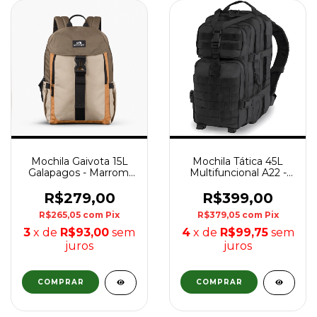
Mochila Gaivota 15L
Mochila Tática 45L
Galapagos - Marrom,
Multifuncional A22 -
Caramelo e Caqui
Preta
R$279,00
R$399,00
R$265,05
com
Pix
R$379,05
com
Pix
3
x de
R$93,00
sem
4
x de
R$99,75
sem
juros
juros