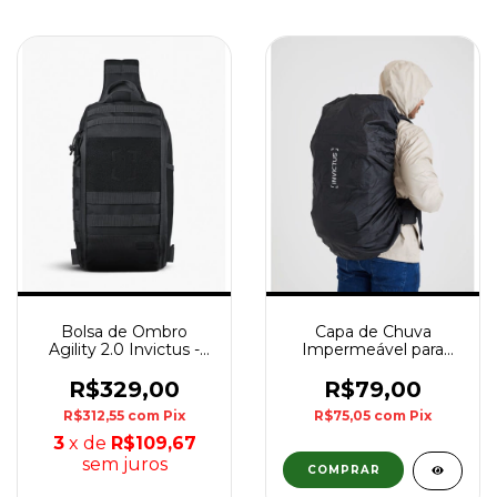
Bolsa de Ombro
Capa de Chuva
Agility 2.0 Invictus -
Impermeável para
Preto
Mochila Drypack 40L a
60L Invictus - Preto
R$329,00
R$79,00
R$312,55
com
Pix
R$75,05
com
Pix
3
x de
R$109,67
sem juros