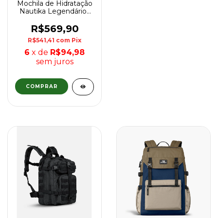
Mochila de Hidratação
Nautika Legendários
15L - Laranja
R$569,90
R$541,41
com
Pix
6
x de
R$94,98
sem juros