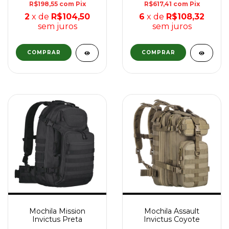
R$198,55
com
Pix
R$617,41
com
Pix
2
x de
R$104,50
6
x de
R$108,32
sem juros
sem juros
Mochila Mission
Mochila Assault
Invictus Preta
Invictus Coyote