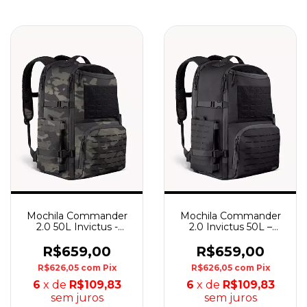
Mochila Commander
Mochila Commander
2.0 50L Invictus -
2.0 Invictus 50L –
Warskin Black
Preta
R$659,00
R$659,00
R$626,05
com
Pix
R$626,05
com
Pix
6
x de
R$109,83
6
x de
R$109,83
sem juros
sem juros