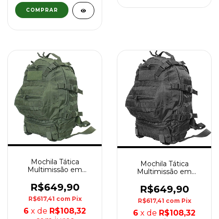
Mochila Tática
Mochila Tática
Multimissão em
Multimissão em
Cordura 1000 WTC -
Cordura 1000 WTC -
Verde Oliva
R$649,90
Preta
R$649,90
R$617,41
com
Pix
R$617,41
com
Pix
6
x de
R$108,32
6
x de
R$108,32