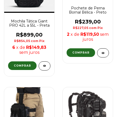
Pochete de Perna
Bornal Bélica - Preto
R$239,00
Mochila Tática Giant
PRO 42L a 55L - Preta
R$227,05
com
Pix
R$899,00
2
x de
R$119,50
sem
juros
R$854,05
com
Pix
6
x de
R$149,83
sem juros