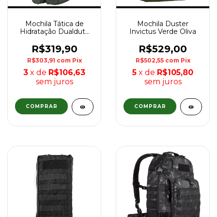
Mochila Tática de
Mochila Duster
Hidratação Dualduty
Invictus Verde Oliva
WTC - Verde Oliva
R$319,90
R$529,00
R$303,91
com
Pix
R$502,55
com
Pix
3
x de
R$106,63
5
x de
R$105,80
sem juros
sem juros