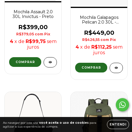
Mochila Assault 2.0
30L Invictus - Preto
Mochila Galapagos
Pelican 2.0 30L -
R$399,00
Marrom, Marinho e
Caqui
R$449,00
R$379,05
com
Pix
R$426,55
com
Pix
4
x de
R$99,75
sem
juros
4
x de
R$112,25
sem
juros
Ao navegar por este site
você aceita o uso de cookies
para
ENTENDI
agilizar a sua experiência de compra.