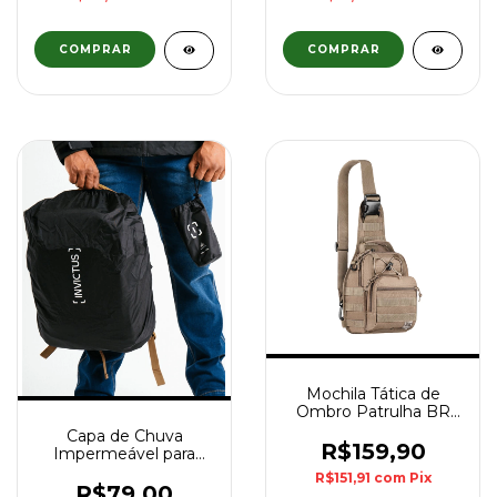
Mochila Tática de
Ombro Patrulha BR
Force - Coyote
Capa de Chuva
R$159,90
Impermeável para
Mochila Drypack 20L a
R$151,91
com
Pix
40L Invictus - Preto
R$79,00