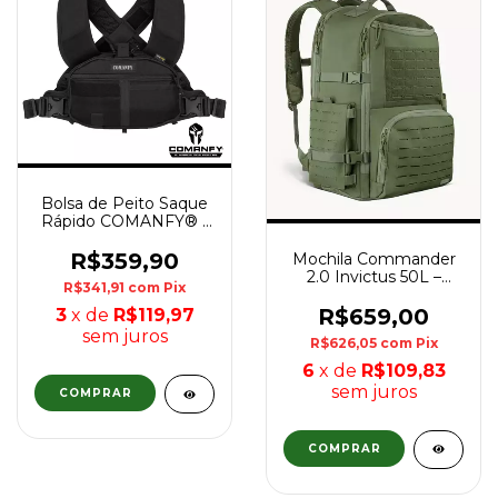
Bolsa de Peito Saque
Rápido COMANFY® -
Destro
R$359,90
Mochila Commander
2.0 Invictus 50L –
R$341,91
com
Pix
Verde
R$659,00
3
x de
R$119,97
sem juros
R$626,05
com
Pix
6
x de
R$109,83
sem juros