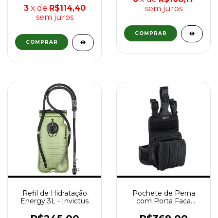
3
x de
R$114,40
sem juros
sem juros
Refil de Hidratação
Pochete de Perna
Energy 3L - Invictus
com Porta Faca
Bornal Bélica - Preto