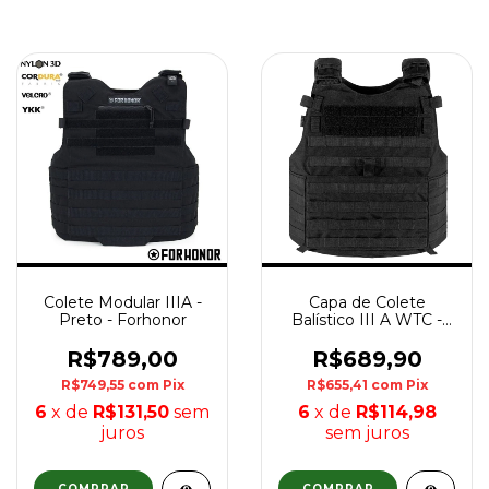
Colete Modular IIIA -
Capa de Colete
Preto - Forhonor
Balístico III A WTC -
Preto
R$789,00
R$689,90
R$749,55
com
Pix
R$655,41
com
Pix
6
x de
R$131,50
sem
6
x de
R$114,98
juros
sem juros
COMPRAR
COMPRAR