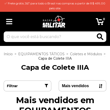
✅ Frete grátis J&T para todo o Brasil nas compras a partir de R$ 499,00
pelo site.
0
Início
>
EQUIPAMENTOS TÁTICOS
>
Coletes e Módulos
>
Capa de Colete IIIA
Capa de Colete IIIA
Filtrar
Mais vendidos em