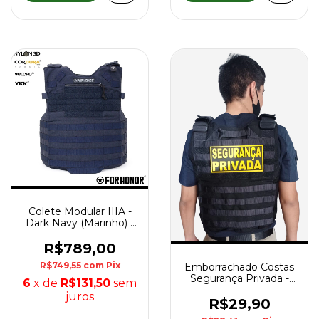
Colete Modular IIIA -
Dark Navy (Marinho) -
Forhonor
R$789,00
R$749,55
com
Pix
Emborrachado Costas
Segurança Privada -
6
x de
R$131,50
sem
Amarelo
juros
R$29,90