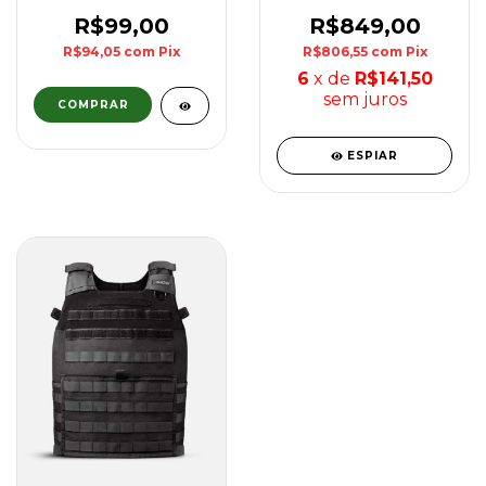
Invictus - Coyote
PREDADOR G5 IIIA -
Preta
R$99,00
R$849,00
R$94,05
com
Pix
R$806,55
com
Pix
6
x de
R$141,50
sem juros
ESPIAR