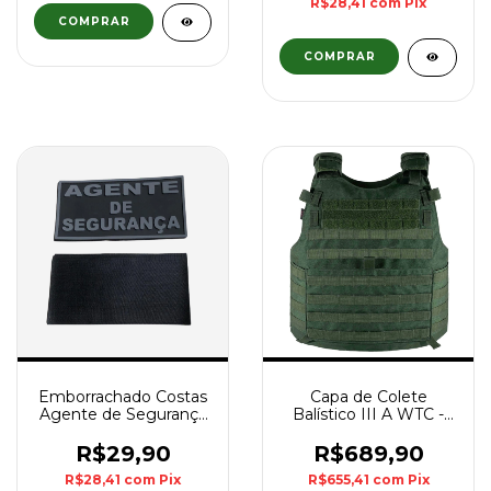
R$28,41
com
Pix
COMPRAR
Emborrachado Costas
Capa de Colete
Agente de Segurança
Balístico III A WTC -
- Cinza
Verde Oliva
R$29,90
R$689,90
R$28,41
com
Pix
R$655,41
com
Pix