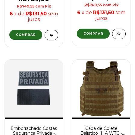
R$749,55
com
Pix
R$749,55
com
Pix
6
x de
R$131,50
sem
6
x de
R$131,50
sem
juros
juros
COMPRAR
COMPRAR
Emborrachado Costas
Capa de Colete
Segurança Privada -
Balístico III A WTC -