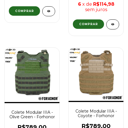
6
x de
R$114,98
sem juros
COMPRAR
Colete Modular IIIA -
Colete Modular IIIA -
Coyote - Forhonor
Olive Green - Forhonor
R$789,00
R$789,00