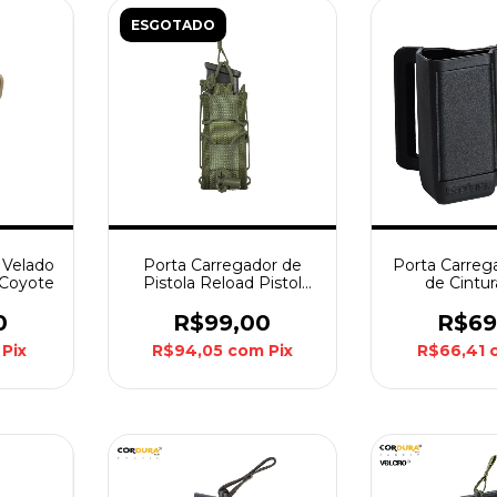
ESGOTADO
 Velado
Porta Carregador de
Porta Carreg
- Coyote
Pistola Reload Pistol
de Cintu
Invictus - Verde
Passador Bél
0
R$99,00
R$69
Pix
R$94,05
com
Pix
R$66,41