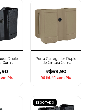
ador Duplo
Porta Carregador Duplo
ra Com
de Cintura Com
ica - Preto
Passador Bélica -
Coyote
,90
R$69,90
com
Pix
R$66,41
com
Pix
ESGOTADO