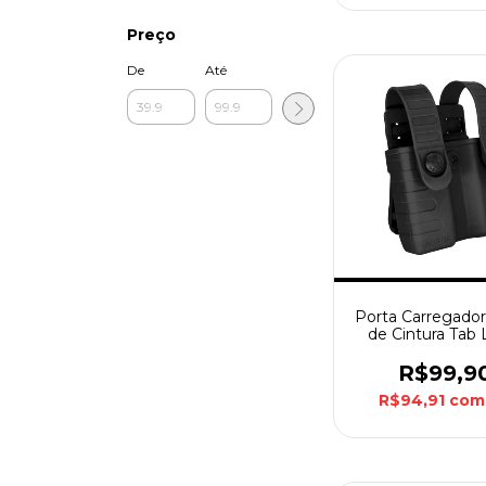
Preço
De
Até
Porta Carregado
de Cintura Tab 
Fast Bélica - 
R$99,9
R$94,91
com