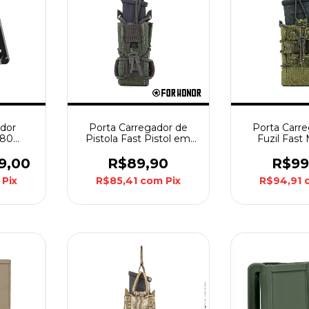
ador
Porta Carregador de
Porta Carr
380
Pistola Fast Pistol em
Fuzil Fas
 - CY-
Pol. e Cordura 1000-19
Cordura 100
Forhonor - Olive Drab
5.56 / 7.62 
9,00
R$89,90
R$99
Olive 
Pix
R$85,41
com
Pix
R$94,91