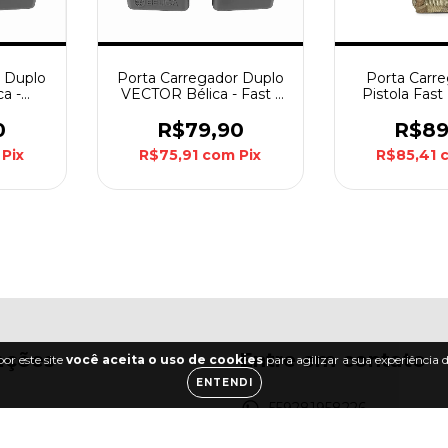
r Duplo
Porta Carregador Duplo
Porta Carr
a -
VECTOR Bélica - Fast -
Pistola Fast
eto
Preto
Pol. e Cordu
Forhonor - 
0
R$79,90
R$89
Multi
Pix
R$75,91
com
Pix
R$85,41
ações
Entre em contato
or este site
você aceita o uso de cookies
para agilizar a sua experiência
ENTENDI
o
559281958226
 Trocas, Devoluções e
(92) 3348-0083