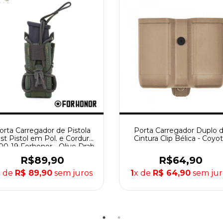
orta Carregador de Pistola
Porta Carregador Duplo 
st Pistol em Pol. e Cordura
Cintura Clip Bélica - Coyo
00-19 Forhonor - Olive Drab
R$89,90
R$64,90
x de
R$ 89,90
sem juros
1
x de
R$ 64,90
sem jur