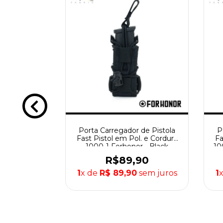
o para 25
Porta Carregador de Pistola
P
36 Shotgun -
Fast Pistol em Pol. e Cordura
Fa
1000-1 Forhonor - Black
10
00
R$89,90
sem juros
1
x de
R$ 89,90
sem juros
1