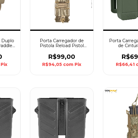
r Duplo
Porta Carregador de
Porta Carreg
Paddle
Pistola Reload Pistol
de Cintu
ote
Invictus - Coyote
Passador Bél
0
R$99,00
R$69
Pix
R$94,05
com
Pix
R$66,41