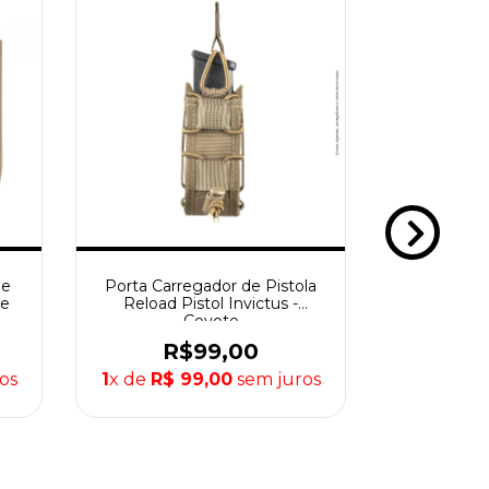
de
Porta Carregador de Pistola
Porta Car
te
Reload Pistol Invictus -
Cintura Ab
Coyote
R$99,00
R
os
1
x de
R$ 99,00
sem juros
1
x de
R$ 