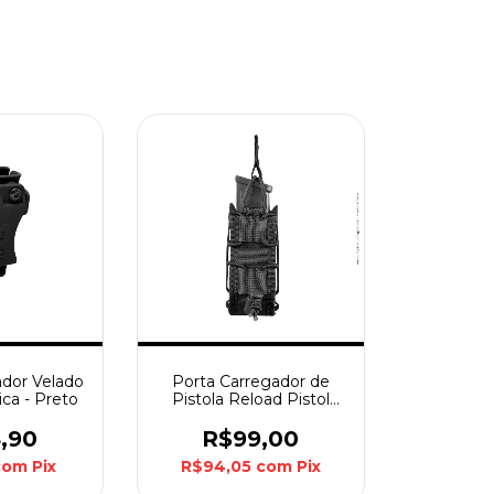
ador Velado
Porta Carregador de
ica - Preto
Pistola Reload Pistol
Invictus - Preto
,90
R$99,00
com
Pix
R$94,05
com
Pix