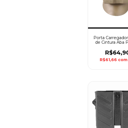
Porta Carregado
de Cintura Aba 
Bélica - Coy
R$64,9
R$61,66
com