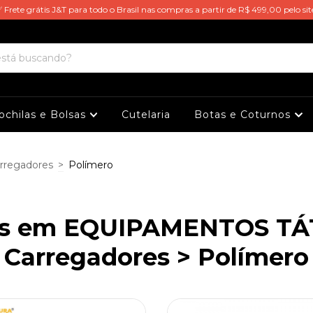
 Frete grátis J&T para todo o Brasil nas compras a partir de R$ 499,00 pelo sit
ochilas e Bolsas
Cutelaria
Botas e Coturnos
rregadores
>
Polímero
os em EQUIPAMENTOS TÁT
Carregadores > Polímero