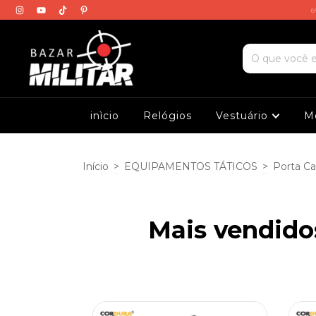
✅
inìcio
Relógios
Vestuário
M
Início
>
EQUIPAMENTOS TÁTICOS
>
Porta Ca
Mais vendid