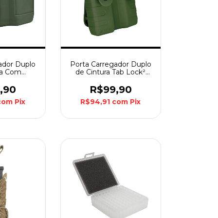
ador Duplo
Porta Carregador Duplo
ra Com
de Cintura Tab Lock²
ica - Verde
Fast Bélica - Verde
,90
R$99,90
com
Pix
R$94,91
com
Pix