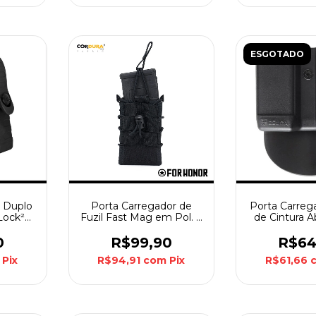
ESGOTADO
r Duplo
Porta Carregador de
Porta Carreg
Lock²
Fuzil Fast Mag em Pol. e
de Cintura 
Preto
Cordura 1000-1 para 5.56
Bélica -
/ 7.62 Forhonor - Black
0
R$99,90
R$64
Pix
R$94,91
com
Pix
R$61,66