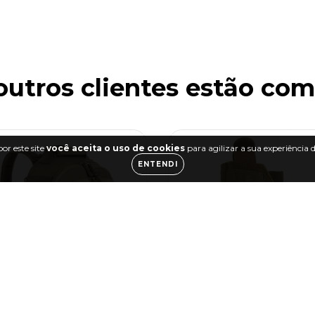
outros clientes estão co
or este site
você aceita o uso de cookies
para agilizar a sua experiência
ENTENDI