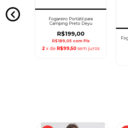
Fogareiro Portátil para
Camping Preto Deyu
R$199,00
dventure
Fog
R$189,05
com
Pix
2
x de
R$99,50
sem juros
0
Pix