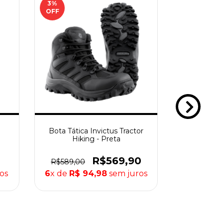
3
%
17
%
OFF
OFF
p
Bota Tática Invictus Tractor
Bota Cotu
Hiking - Preta
Vi
R$569,90
R$589,00
R$599,90
os
6
x de
R$ 94,98
sem juros
5
x de
R$ 