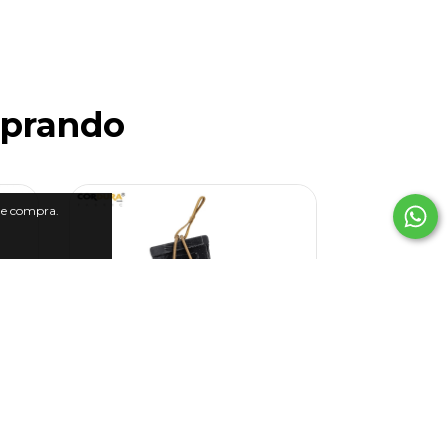
mprando
8
%
 de compra.
OFF