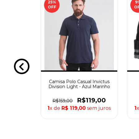
25
%
9
OFF
O
 Lyon -
Camisa Polo Casual Invictus
o EB
Division Light - Azul Marinho
99,00
R$119,00
R$159,00
sem juros
1
x de
R$ 119,00
sem juros
1