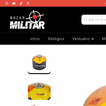
✅
inìcio
Relógios
Vestuário
M