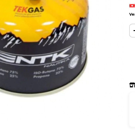
Ve
Ent
Fa
Nã