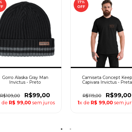
%
17
%
FF
OFF
Gorro Alaska Gray Man
Camiseta Concept Kee
Invictus - Preto
Capivara Invictus - Preta
R$99,00
R$99,00
R$109,00
R$119,00
x de
R$ 99,00
sem juros
1
x de
R$ 99,00
sem jur