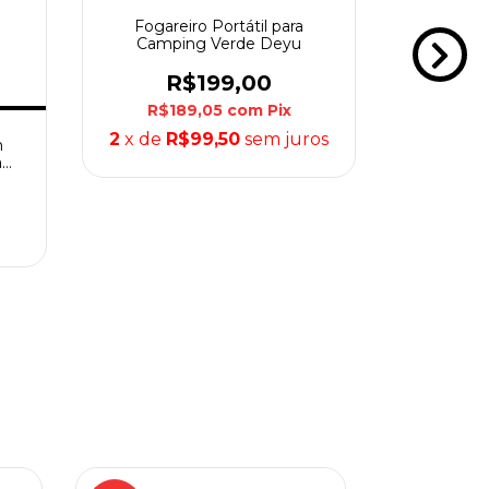
Fogareiro Portátil para
Camping Verde Deyu
R$199,00
R$189,05
com
Pix
2
x de
R$99,50
sem juros
m
Cartu
a
Fogare
R$