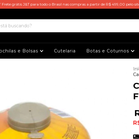
 Frete grátis J&T para todo o Brasil nas compras a partir de R$ 499,00 pelo sit
ochilas e Bolsas
Cutelaria
Botas e Coturnos
Iní
Ca
C
F
R