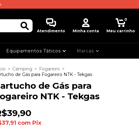
e.
0
Atendimento
Minha conta
Meu carrinho
Equipamentos Táticos
Marcas
cio
>
Camping
>
Fogareiro
>
rtucho de Gás para Fogareiro NTK - Tekgas
artucho de Gás para
ogareiro NTK - Tekgas
R$39,90
$37,91
com
Pix