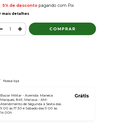
5% de desconto
pagando com Pix
r mais detalhes
Meios de envio
ALTERAR CEP
regas para o CEP:
CALCULAR
ça login
e use seus dados de entrega
o sei meu CEP
Nossa loja
Bazar Militar - Avenida: Maneca
Grátis
Marques, 849, Manaus - AM-
Atendimento de Segunda à Sexta das
9:00 às 17:30 e Sábado das 9:00 às
14:00h