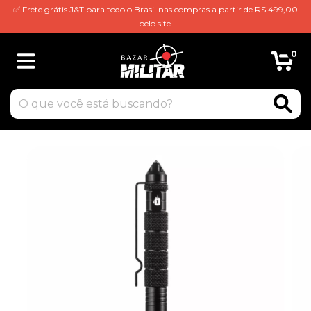
✅ Frete grátis J&T para todo o Brasil nas compras a partir de R$ 499,00
pelo site.
0