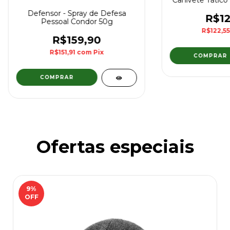
Defensor - Spray de Defesa
R$12
Pessoal Condor 50g
R$122,5
R$159,90
R$151,91
com
Pix
Ofertas especiais
9
%
OFF