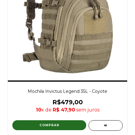
Mochila Invictus Legend 35L - Coyote
R$479,00
10
x de
R$ 47,90
sem juros
COMPRAR