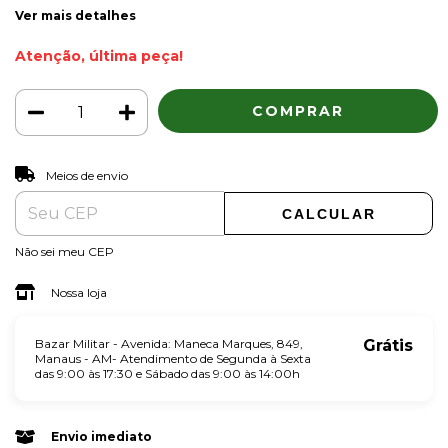
Ver mais detalhes
Atenção, última peça!
ALTERAR CEP
Entregas para o CEP:
Meios de envio
CALCULAR
Não sei meu CEP
Nossa loja
Bazar Militar - Avenida: Maneca Marques, 849,
Grátis
Manaus - AM- Atendimento de Segunda à Sexta
das 9:00 às 17:30 e Sábado das 9:00 às 14:00h
Envio imediato