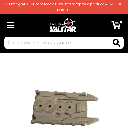
✅ Frete grátis J&T para todo o Brasil nas compras a partir de R$ 499,00
pelo site.
0