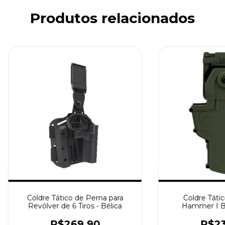
Produtos relacionados
Coldre Tático de Perna para
Coldre Tátic
Revólver de 6 Tiros - Bélica
Hammer I Bé
R$269,90
R$23