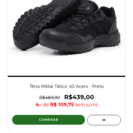
Tênis Militar Tático .40 Acero - Preto
R$439,00
R$489,90
4
x de
R$ 109,75
sem juros
COMPRAR