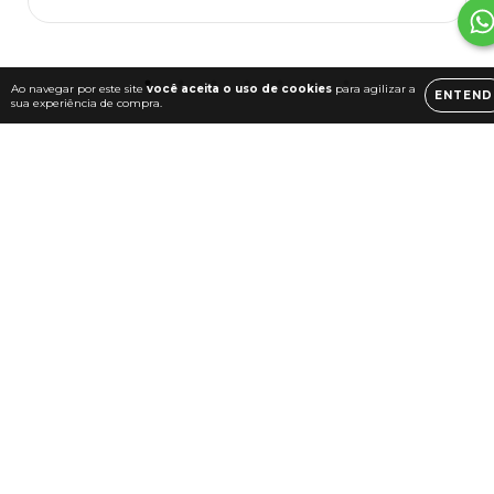
Ao navegar por este site
você aceita o uso de cookies
para agilizar a
ENTEND
sua experiência de compra.
Departamentos
Informações
inìcio
Localização
Relógios
Política de Trocas,
Devoluções e Reembolsos
Vestuário
Como Comprar
Mochilas e Bolsas
Perguntas Frequentes
Cutelaria