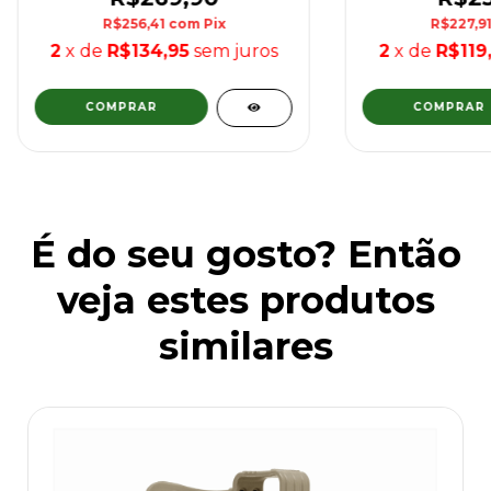
R$256,41
com
Pix
R$227,9
2
x de
R$134,95
sem juros
2
x de
R$119
COMPRAR
COMPRAR
É do seu gosto? Então
veja estes produtos
similares