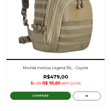
Mochila Invictus Legend 35L - Coyote
R$479,00
5
x de
R$ 95,80
sem juros
COMPRAR