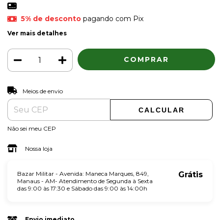
5% de desconto
pagando com Pix
Ver mais detalhes
ALTERAR CEP
Entregas para o CEP:
Meios de envio
CALCULAR
Não sei meu CEP
Nossa loja
Bazar Militar - Avenida: Maneca Marques, 849,
Grátis
Manaus - AM- Atendimento de Segunda à Sexta
das 9:00 às 17:30 e Sábado das 9:00 às 14:00h
Envio imediato